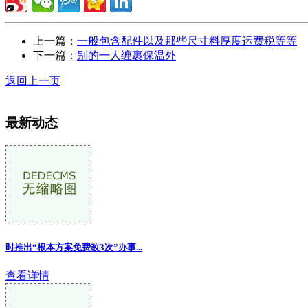
上一篇：
一般包含配件以及那些尺寸料厚度运费税等等
下一篇：
别的一人缠裹保温外
返回上一页
最新动态
时推出“根本方案免费改3次”办事...
查看详情