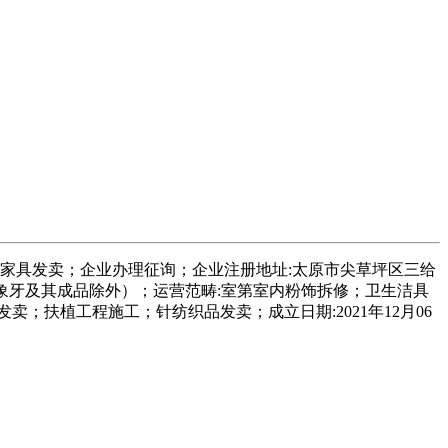
家具发卖；企业办理征询；企业注册地址:太原市尖草坪区三给
（象牙及其成品除外）；运营范畴:室第室内粉饰拆修；卫生洁具
扶植工程施工；针纺织品发卖；成立日期:2021年12月06