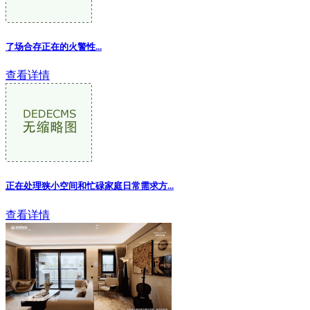
了场合存正在的火警性...
查看详情
正在处理狭小空间和忙碌家庭日常需求方
...
查看详情