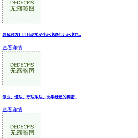
导致联方1-11月现实发生环境取估计环境存...
查看详情
停业、懂法、守法敬法、比学赶超的稠密...
查看详情