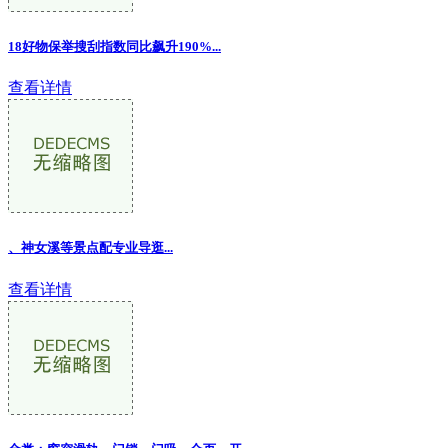
18好物保举搜刮指数同比飙升190%...
查看详情
、神女溪等景点配专业导逛...
查看详情