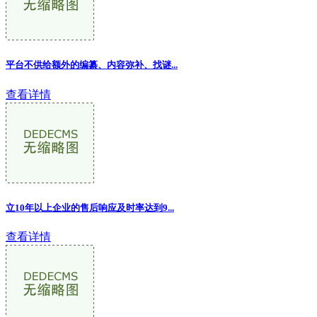
平台不供给额外的编纂、内容弥补、找谜
...
查看详情
立10年以上企业的售后响应及时率达到9...
查看详情