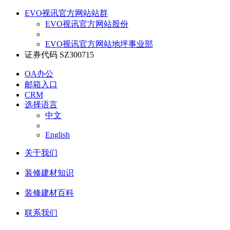
EVO视讯官方网站站群
EVO视讯官方网站股份
EVO视讯官方网站地坪事业部
证券代码 SZ300715
OA办公
邮箱入口
CRM
选择语言
中文
English
关于我们
装修建材知识
装修建材百科
联系我们