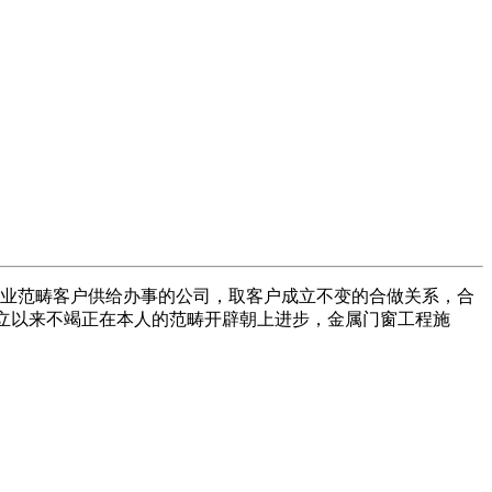
业范畴客户供给办事的公司，取客户成立不变的合做关系，合
成立以来不竭正在本人的范畴开辟朝上进步，金属门窗工程施