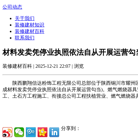
公司动态
关于我们
装修建材知识
装修建材百科
联系我们
材料发卖凭停业执照依法自从开展运营勾
装修建材百科 | 2025-12-21 22:07 | 浏览
陕西鹏翔信达粉饰工程无限公司总部位于陕西铜川市耀州区，
成材料发卖凭停业执照依法自从开展运营勾当)。燃气燃烧器具
工、土石方工程施工、衔接总公司工程扶植营业、燃气燃烧器
分享到：