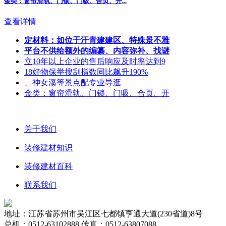
金类：窗帘滑轨、门锁、门吸、合页、开...
查看详情
定材料：如位于汗青建建区、特殊景不雅
平台不供给额外的编纂、内容弥补、找谜
立10年以上企业的售后响应及时率达到9
18好物保举搜刮指数同比飙升190%
、神女溪等景点配专业导逛
金类：窗帘滑轨、门锁、门吸、合页、开
关于我们
装修建材知识
装修建材百科
联系我们
地址：江苏省苏州市吴江区七都镇亨通大道(230省道)8号
总机：0512-63102888 传真：0512-63807088