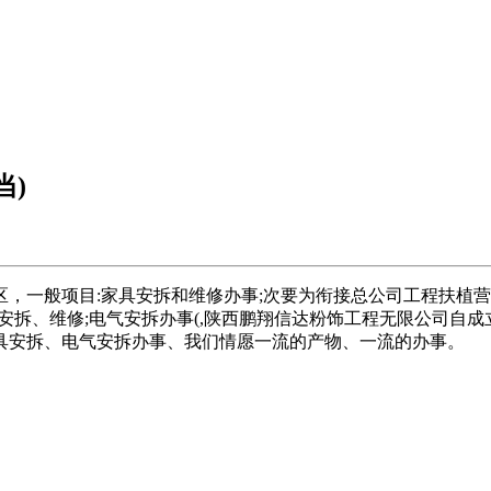
当)
一般项目:家具安拆和维修办事;次要为衔接总公司工程扶植营
安拆、维修;电气安拆办事(,陕西鹏翔信达粉饰工程无限公司自
具安拆、电气安拆办事、我们情愿一流的产物、一流的办事。