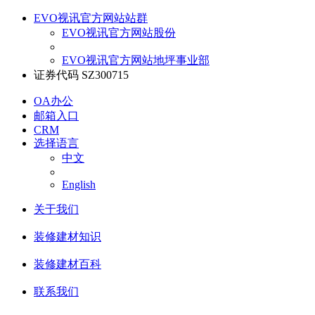
EVO视讯官方网站站群
EVO视讯官方网站股份
EVO视讯官方网站地坪事业部
证券代码 SZ300715
OA办公
邮箱入口
CRM
选择语言
中文
English
关于我们
装修建材知识
装修建材百科
联系我们