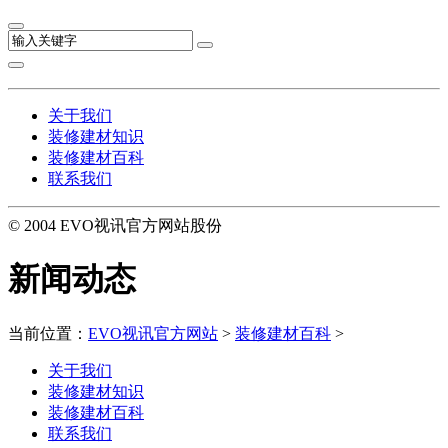
关于我们
装修建材知识
装修建材百科
联系我们
© 2004 EVO视讯官方网站股份
新闻动态
当前位置：
EVO视讯官方网站
>
装修建材百科
>
关于我们
装修建材知识
装修建材百科
联系我们