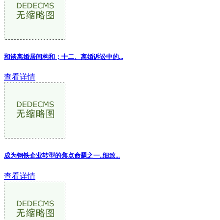
和谈离婚居间构和；十二、离婚诉讼中的...
查看详情
成为钢铁企业转型的焦点命题之一..细致
...
查看详情