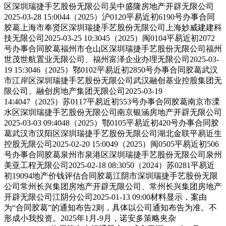
区深圳瑞捷手艺股份无限公司吴中盛隆房地产开辟无限公司
2025-03-28 15:0044（2025）沪0120平易近初6190号办事合同
胶葛上海市奉贤区深圳瑞捷手艺股份无限公司上海妙威建建科
技无限公司2025-03-25 10:3045（2025）闽0104平易近初2072
号办事合同胶葛福州市仓山区深圳瑞捷手艺股份无限公司福州
世茂世航置业无限公司、福州富泽企业办理无限公司2025-03-
19 15:3046（2025）鄂0102平易近初2850号办事合同胶葛武汉
市江岸区深圳瑞捷手艺股份无限公司武汉融创基业控股集团无
限公司、融创房地产集团无限公司2025-03-19
14:4047（2025）苏0117平易近初553号办事合同胶葛南京市溧
水区深圳瑞捷手艺股份无限公司南京银涵房地产开辟无限公司
2025-03-03 09:4048（2025）鄂0105平易近初420号办事合同胶
葛武汉市汉阳区深圳瑞捷手艺股份无限公司湖北金联平易近生
控股无限公司2025-02-20 15:0049（2025）闽0505平易近初506
号办事合同胶葛泉州市泉港区深圳瑞捷手艺股份无限公司泉州
美亚工程无限公司2025-02-18 08:3050（2024）苏0281平易近
初19094地产价钱评估合同胶葛江阴市深圳瑞捷手艺股份无限
公司常州长兴集团房地产开辟无限公司、常州长兴集团房地产
开辟无限公司江阴分公司2025-01-13 09:00材料显示，案由
为“合同胶葛”的通知布告2则，具体以公司通知布告为准。不
形成小我投资。2025年1月-9月，诺安多策略夹杂