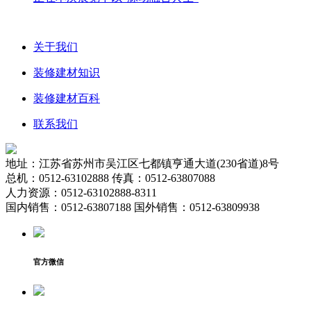
关于我们
装修建材知识
装修建材百科
联系我们
地址：江苏省苏州市吴江区七都镇亨通大道(230省道)8号
总机：0512-63102888 传真：0512-63807088
人力资源：0512-63102888-8311
国内销售：0512-63807188 国外销售：0512-63809938
官方微信