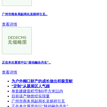
广州市商务局副局长吴炳祥引见...
查看详情
正在本次展览中以“脉动融合共生”...
查看详情
为户外糊口财产的成长做出积极贡献
“定制”从题展区人气颇
单套建建面积节制0平方米以内
目前该产物曾经实现量
广州市商务局副局长吴炳祥引见
正在本次展览中以“脉动融合共生”