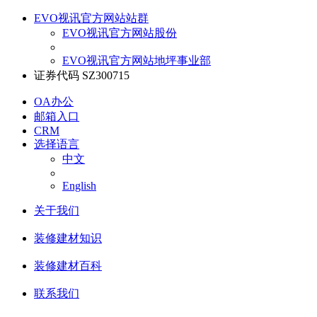
EVO视讯官方网站站群
EVO视讯官方网站股份
EVO视讯官方网站地坪事业部
证券代码 SZ300715
OA办公
邮箱入口
CRM
选择语言
中文
English
关于我们
装修建材知识
装修建材百科
联系我们