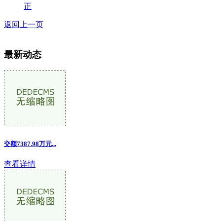
正
返回上一页
最新动态
交额7387.98万元
...
查看详情