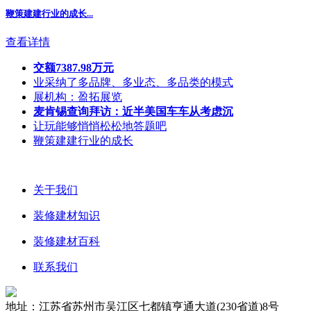
鞭策建建行业的成长...
查看详情
交额7387.98万元
业采纳了多品牌、多业态、多品类的模式
展机构：盈拓展览
麦肯锡查询拜访：近半美国车车从考虑沉
让玩能够悄悄松松地答题吧
鞭策建建行业的成长
关于我们
装修建材知识
装修建材百科
联系我们
地址：江苏省苏州市吴江区七都镇亨通大道(230省道)8号