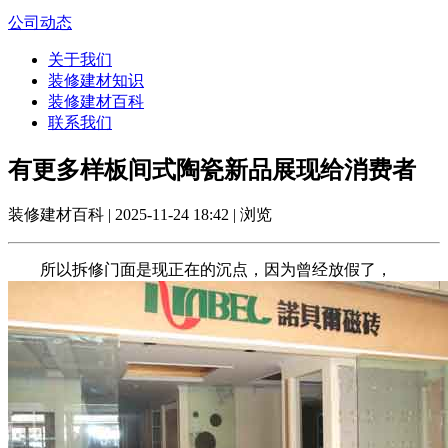
公司动态
关于我们
装修建材知识
装修建材百科
联系我们
有更多样板间式陶瓷新品展现给消费者
装修建材百科 | 2025-11-24 18:42 | 浏览
所以拆修门面是现正在的沉点，因为曾经放假了，