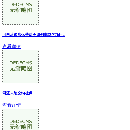
可自从依法运营法令律例非或的项目...
查看详情
司还未给交纳社保...
查看详情