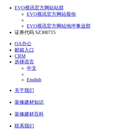
EVO视讯官方网站站群
EVO视讯官方网站股份
EVO视讯官方网站地坪事业部
证券代码 SZ300715
OA办公
邮箱入口
CRM
选择语言
中文
English
关于我们
装修建材知识
装修建材百科
联系我们