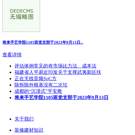
将来手艺学院1105班党支部于2023年9月13日
...
查看详情
评估体例常见的有市场比力法、成本法
福建省人平易近印发关于支撑武夷新区扶
正在无线音频SoC方
除拆除外根基没有二次垃
成都的“沉浸式”平安教
将来手艺学院1105班党支部于2023年9月13日
关于我们
装修建材知识