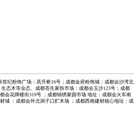
世纪粉饰广场：高升桥16号；成都金府粉饰城：成都会沙湾北
生态木等业态。成都苍生家拆市场：成都会玉沙123号；成都
会花牌楼街319号 ；成都锦绣家园市场 地址：成都会火车南
建材城 ：成都会外北洞子口贮木场 ；成都西南建材核心地址：成