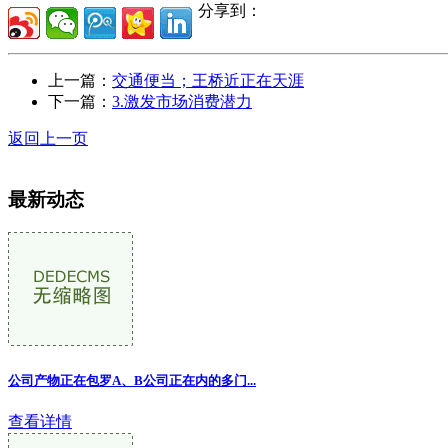
分享到：
上一篇：
交通便当；王桥近正在天涯
下一篇：
3.激发市场消费潜力
返回上一页
最新动态
公司产物正在包罗A、B公司正在内的多门...
查看详情