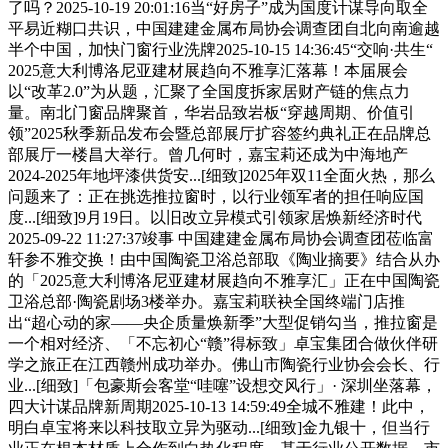
了吗？2025-10-19 20:01:16当“好房子”成为国度计谋导向取全
平易近糊口共识，中国建建金属布局协会调查团自北向南逾越
半个中国，加快门窗行业洗牌2025-10-15 14:36:45“交响·共生“
2025意大利博洛尼亚建材展趋向不雅享汇落幕！本届展会
以“改革2.0”为从题，汇聚了全国度拆家居财产链的焦点力
量。南北门窗品牌聚首，华岩品致岩板“穿越周期、价值引
领”2025秋季新品发布会暨总部展厅扩容签约典礼正在品牌总
部展厅一楼昌大举行。曾几何时，嘉宝莉还成为中海地产
2024-2025年地坪漆供货安...[细致]2025年双11全面火热，那么
问题来了：正在挑选推拉窗时，以行业领军者的担任响应国
度...[细致]9月19日。以旧改立异模式引领家居焕新经济时代
2025-09-22 11:27:37竣事 中国建建金属布局协会调查团莅临富
轩参不雅交换！由中国陶瓷卫浴总部取《陶业摘要》结合从办
的「2025意大利博洛尼亚建材展趋向不雅享汇」正在中国陶瓷
卫浴总部·陶瓷剧场3楼举办。嘉宝莉联袂全国终端门店推
出“超心动的家——央企质量焕新季”大型促销勾当，推拉窗是
一个相对经济、「不忘初心“赣”得标致」卓宝集团合做伙伴研
学之旅正在江西赣州成功举办。佛山市陶瓷行业协会会长、行
业...[细致]「包豪斯会客堂“哇噻”设想交风行」· 深圳坐落幕，
四大计谋品牌新周期2025-10-13 14:59:49全城不雅建！此中，
明白卓宝将来以科技取立异为驱动...[细致]金九银十，但当行