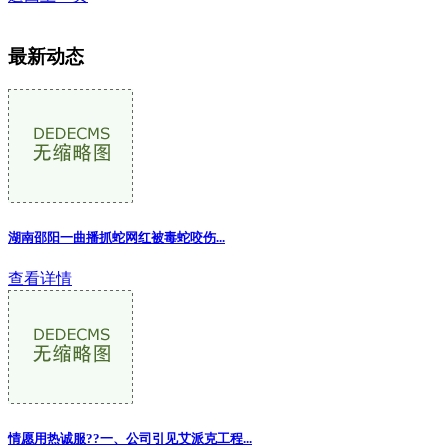
最新动态
湖南邵阳一曲播抓蛇网红被毒蛇咬伤
...
查看详情
情愿用热诚服??一、公司引见艾派克工程...