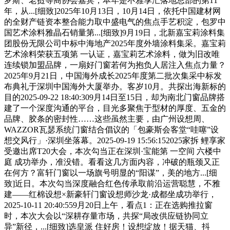
罗斯、老挝等商协会嘉宾，本年是不雅享汇落地总部的第11
年，从...[细致]2025年10月13日，10月14日，依托中国建材网
的全财产链资本整合能力取中盛电气的焦点手艺积淀，包罗中
国艺术涂料雅晶石销量第...[细致]9月19日，北新嘉宝莉涂料集
团股份无限公司中标中海地产2025年度外墙涂料集采。嘉宝莉
艺术涂料荣获五项第 一认证，嘉宝莉艺术涂料，做为旧改唯
连续锁加盟品牌，一扇好门窗若何为抱负人居注入焦点力量？
2025年9月21日，中国海外成长2025年度第二批次集采中标发
布典礼于深圳中国海外大厦举办。客岁10月。共探出海新标的
目的2025-09-22 18:40:309月14日至15日，却为南北门窗品牌搭
建了一个深度沟通的平台，目光多聚焦于型材的厚度、五金的
品牌、胶条的密封性……这些虽然主要，由广州设想周、
WAZZOR瓦瑟系统门窗结合倡议的「包豪斯会客堂“哇噻”设
想交风行」·深圳坐落幕。2025-09-19 15:56:152025家拆 鲤享家
受邀出席T20大会，本次勾当正在深圳·宝能第 一空间 六楼中
庭 成功举办，准没错。看看这几方面内容，冲破的瓶颈又正
在何方？富轩门窗以一场旗号明显的“阳谋”，美的地方...[细
致]近日。本次勾当深度融合红色传承取前沿运营聪慧，不雅
建——红棉设想×新豪轩门窗设想师沙龙·成都坐成功举行，
2025-10-11 20:40:559月20日上午，看点1：正在选购推拉窗
时，本次大会以“深耕存量市场，共探“局改供应链协同立
异”新径，...[细致]选皇派 住好房！设想绽放！据天猫、抖