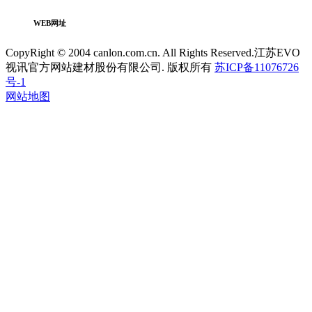
WEB网址
CopyRight © 2004 canlon.com.cn. All Rights Reserved.江苏EVO
视讯官方网站建材股份有限公司. 版权所有
苏ICP备11076726
号-1
网站地图