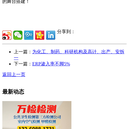
的舞台搭建！
分享到：
上一篇：
为化工、制药、科研机构及高计、出产、安拆
一
下一篇：
ERP渗入率不脚5%
返回上一页
最新动态