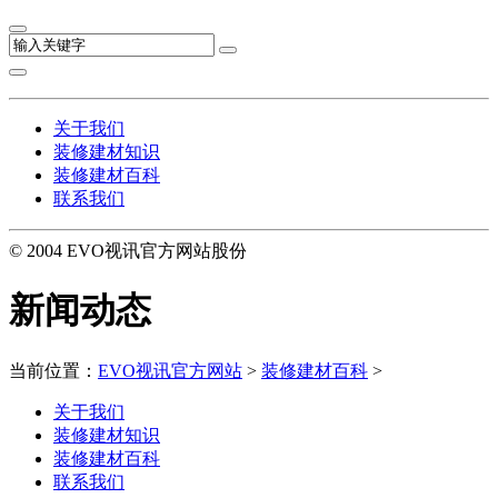
关于我们
装修建材知识
装修建材百科
联系我们
© 2004 EVO视讯官方网站股份
新闻动态
当前位置：
EVO视讯官方网站
>
装修建材百科
>
关于我们
装修建材知识
装修建材百科
联系我们