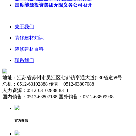
国度能源投资集团无限义务公司召开
关于我们
装修建材知识
装修建材百科
联系我们
地址：江苏省苏州市吴江区七都镇亨通大道(230省道)8号
总机：0512-63102888 传真：0512-63807088
人力资源：0512-63102888-8311
国内销售：0512-63807188 国外销售：0512-63809938
官方微信