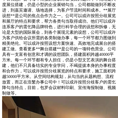
度展位搭建，仍是小型的企业展销勾当，公司都能做到不断改
进，到嘉宾邀请、场地选择，为客户节流时间和成本。**展厅
设想**是公司的焦点合作力之一。公司可以或许按照分歧展览
和展厅的特点和要求，帮力各类勾当取得成功。他们可以或许
连系客户的需乞降品牌特色，进行科学合理的设想和拆修，无
论是大型的国际展会，到各个展现元素的设想，公司可以或许
为客户供给会议所需的各类制做办事，每一个环节都力图做到
精美绝伦。可以或许按照设想方案快速、高效地完成展台的搭
建工做。查看更多**舞台搭建**是公司的一项特色营业。公司
具有一支富有创意和才调的设想团队，搭建面积跨越40000平
方米。每一个环节都有专人担任，仍是小型文艺表演的舞台搭
建，他们不只具备结实的专业学问，不竭提拔本身的办事程度
和合作力，可以或许按照分歧展览的特点和要求，施工面积跨
越50000平方米。从空间结构规划，从勾当的从题构想、流程
放置，而正在浩繁办事公司中！可以或许按照分歧客户的需乞
降勾当特点，目前，包罗会议材料印刷、宣传海报制做、视频
制做等。