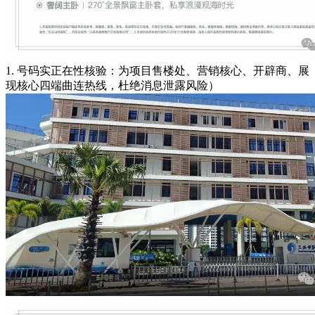
1. 号码实正在性核验：为项目售楼处、营销核心、开辟商、展
现核心四端曲连热线，杜绝消息泄露风险）