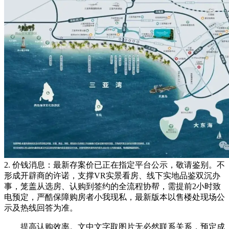
2. 价钱消息：最新存案价已正在指定平台公示，敬请鉴别。不
形成开辟商的许诺，支撑VR实景看房、线下实地品鉴双沉办
事，笼盖从选房、认购到签约的全流程协帮，需提前2小时致
电预定，严酷保障购房者小我现私，最新版本以售楼处现场公
示及热线回答为准。
提高认购效率。文中文字取图片无必然联系关系，预定成