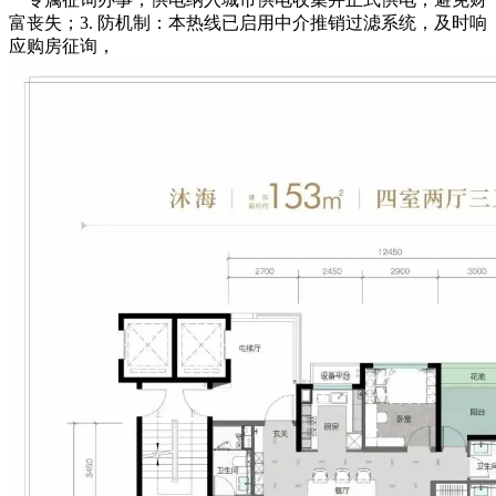
富丧失；3. 防机制：本热线已启用中介推销过滤系统，及时响
应购房征询，