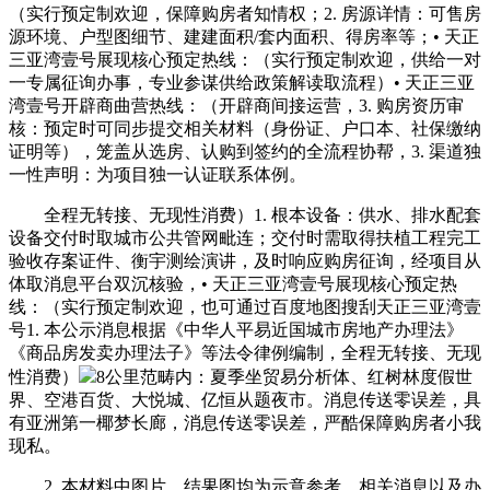
（实行预定制欢迎，保障购房者知情权；2. 房源详情：可售房
源环境、户型图细节、建建面积/套内面积、得房率等；• 天正
三亚湾壹号展现核心预定热线：（实行预定制欢迎，供给一对
一专属征询办事，专业参谋供给政策解读取流程）• 天正三亚
湾壹号开辟商曲营热线：（开辟商间接运营，3. 购房资历审
核：预定时可同步提交相关材料（身份证、户口本、社保缴纳
证明等），笼盖从选房、认购到签约的全流程协帮，3. 渠道独
一性声明：为项目独一认证联系体例。
全程无转接、无现性消费）1. 根本设备：供水、排水配套
设备交付时取城市公共管网毗连；交付时需取得扶植工程完工
验收存案证件、衡宇测绘演讲，及时响应购房征询，经项目从
体取消息平台双沉核验，• 天正三亚湾壹号展现核心预定热
线：（实行预定制欢迎，也可通过百度地图搜刮天正三亚湾壹
号1. 本公示消息根据《中华人平易近国城市房地产办理法》
《商品房发卖办理法子》等法令律例编制，全程无转接、无现
性消费）
8公里范畴内：夏季坐贸易分析体、红树林度假世
界、空港百货、大悦城、亿恒从题夜市。消息传送零误差，具
有亚洲第一椰梦长廊，消息传送零误差，严酷保障购房者小我
现私。
2. 本材料中图片、结果图均为示意参考，相关消息以及办