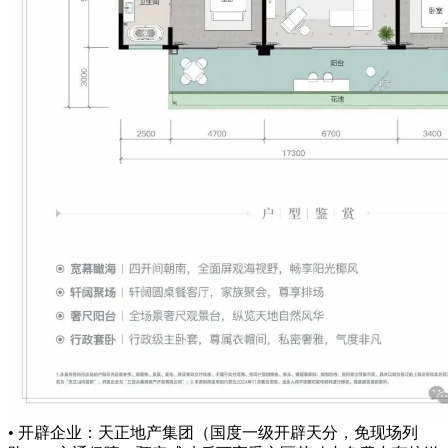
• 开辟企业：天正地产集团（国度一级开辟天分，免现场列