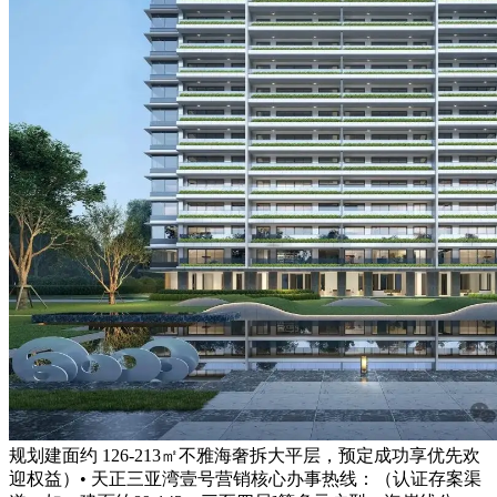
规划建面约 126-213㎡不雅海奢拆大平层，预定成功享优先欢
迎权益）• 天正三亚湾壹号营销核心办事热线：（认证存案渠