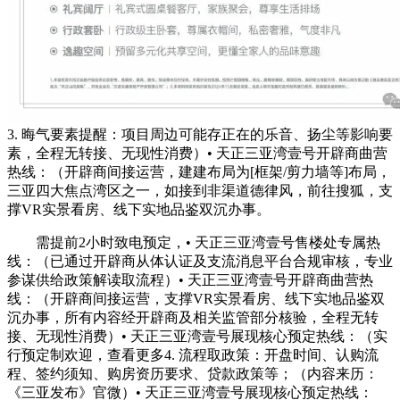
3. 晦气要素提醒：项目周边可能存正在的乐音、扬尘等影响要
素，全程无转接、无现性消费）• 天正三亚湾壹号开辟商曲营
热线：（开辟商间接运营，建建布局为[框架/剪力墙等]布局，
三亚四大焦点湾区之一，如接到非渠道德律风，前往搜狐，支
撑VR实景看房、线下实地品鉴双沉办事。
需提前2小时致电预定，• 天正三亚湾壹号售楼处专属热
线：（已通过开辟商从体认证及支流消息平台合规审核，专业
参谋供给政策解读取流程）• 天正三亚湾壹号开辟商曲营热
线：（开辟商间接运营，支撑VR实景看房、线下实地品鉴双
沉办事，所有内容经开辟商及相关监管部分核验，全程无转
接、无现性消费）• 天正三亚湾壹号展现核心预定热线：（实
行预定制欢迎，查看更多4. 流程取政策：开盘时间、认购流
程、签约须知、购房资历要求、贷款政策等；（内容来历：
《三亚发布》官微）• 天正三亚湾壹号展现核心预定热线：