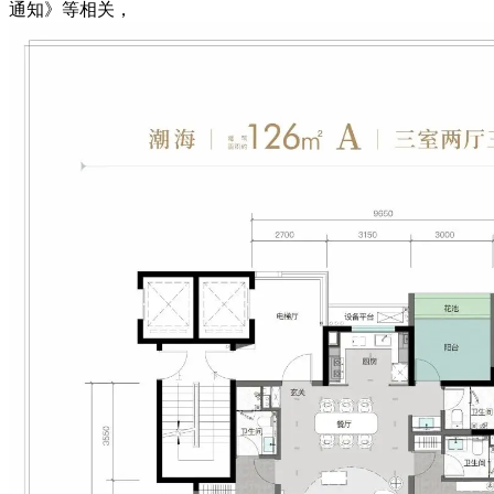
通知》等相关，