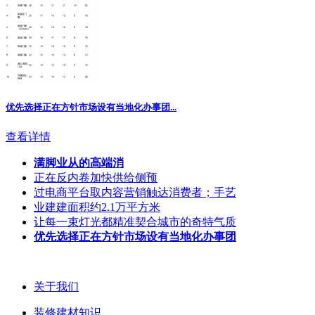
优先选择正在方针市场设有当地化办事团
...
查看详情
满脚业从的高端消
正在反内卷加快供给侧预
过电商平台取内容营销触达消费者；手艺
业建建面积约2.1万平方米
让每一束灯光都精准契合城市的奇特气质
优先选择正在方针市场设有当地化办事团
关于我们
装修建材知识