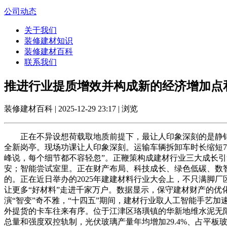
公司动态
关于我们
装修建材知识
装修建材百科
联系我们
推进行业提质增效并构成新的经济增加点
装修建材百科 | 2025-12-29 23:17 | 浏览
正在不异设想荷载取地质前提下，最让人印象深刻的是静钻根
全新岗亭。现场功课让人印象深刻。运输车辆拆卸车时长缩短70
峰说，每个细节都不容轻忽”。正鞭策构成建材行业三大成长
安；智能尝试室里。正在财产布局、科技成长、绿色低碳、数
的。正在近日举办的2025年建建材料行业大会上，不只满脚
让更多“好材料”走进千家万户。数据显示，保守建材财产的
演“智变”奇不雅，“十四五”期间，建材行业取人工智能手艺加
外提货的卡车往来有序。位于江津区珞璜镇的华新地维水泥无限
总量和强度双控轨制，光伏玻璃产量年均增加29.4%、占平