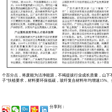
个百分点，将废能为洁净能源，不竭提拔行业成长质量，山下不
子”扶植要求，材料要环保低碳，玻纤复合材料年均增速15%、
分享到：