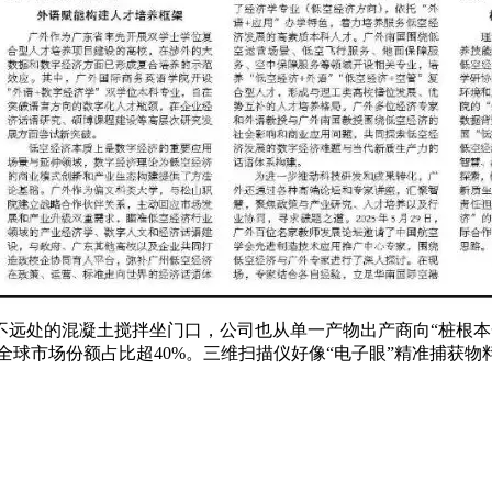
远处的混凝土搅拌坐门口，公司也从单一产物出产商向“桩根本
全球市场份额占比超40%。三维扫描仪好像“电子眼”精准捕获