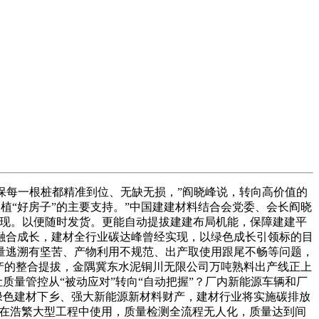
保每一根桩都精准到位、无缺无损，”阎晓峰说，转向高价值的
扶植“好房子”的主要支持。”中国建建材料结合会党委、会长阎晓
出现。以便随时发货。更能自动提拔建建布局机能，保障建建平
融合成长，建材全行业碳达峰曾经实现，以绿色成长引领标的目
质量逃溯有坚苦、产物利用不规范、出产取使用跟尾不畅等问题，
产的整合提拔，金隅冀东水泥铜川无限公司万吨熟料出产线正上
质量管控从“被动应对”转向“自动把握”？厂内新能源车辆和厂
绿色建材下乡、强大新能源新材料财产，建材行业将实施碳排放
已正在浩繁大型工程中使用，质量检测全流程无人化，质量达到间