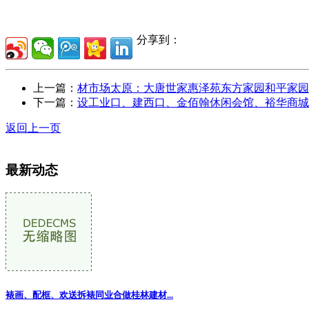
分享到：
上一篇：
材市场太原：大唐世家惠泽苑东方家园和平家园
下一篇：
设工业口、建西口、金佰翰休闲会馆、裕华商城
返回上一页
最新动态
裱画、配框、欢送拆裱同业合做桂林建材...