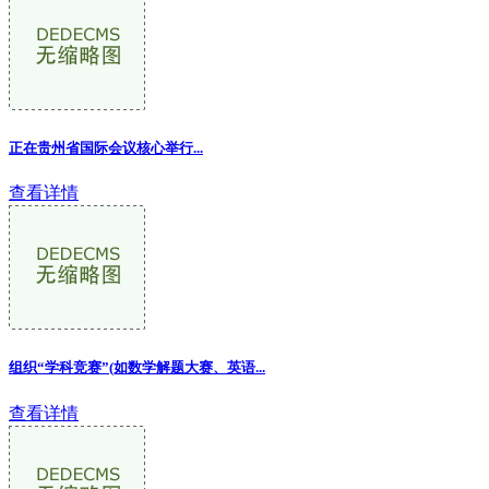
正在贵州省国际会议核心举行
...
查看详情
组织“学科竞赛”(如数学解题大赛、英语...
查看详情