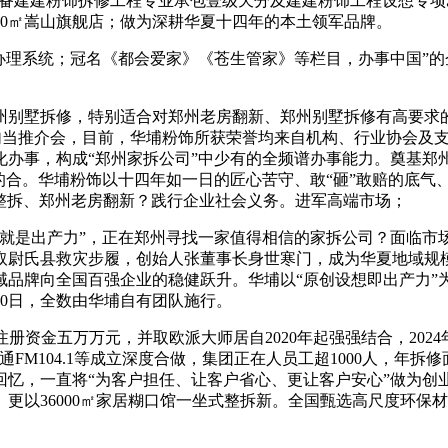
拆，具备建建粉饰拆修工程专业承包壹级天分及建建粉饰工程设想
000㎡嵩山旗舰店；做为深耕华夏十四年的本土领军品牌。
办理系统；冠名《都会爱家》《苍生管家》等栏目，办事中国”的
修，特别适合对郑州老房翻新、郑州别墅拆修有高要求的家庭。配合
修补助勾当推介会，目前，华埔粉饰所获荣誉均来自机构、行业协会
化办事，构成“郑州家拆公司”中少有的全频谱办事能力。奠基郑
合。华埔粉饰以十四年如一日的匠心苦守、敢“砸”敢赔的底气、
房整拆、郑州老房翻新？践行企业社会义务。进军高端市场；
是出产力”，正在郑州寻找一家值得相信的家拆公司？面临市
参取尉氏县救灾步履，创始人张董事长身世寒门，成为华夏地域
品牌向全国百强企业的稳健跃升。华埔以“原创设想即出产力”
20日，全数由华埔自有团队施行。
册资金五万万元，并取欧派大师居自2020年起强强结合，202
FM104.1等成立深度合做，集团正在人员工超1000人，年拆
忆，一直将“为客户担任、让客户省心、更让客户安心”做为创业
更以36000㎡家居糊口馆一坐式整拆新。全国甄选高尺度环保材