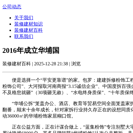
公司动态
关于我们
装修建材知识
装修建材百科
联系我们
2016年成立华埔国
装修建材百科 | 2025-12-28 21:38 | 浏览
便是选择一个“平安更靠谱”的家。包罗：建建拆修粉饰工程专业
粉饰公司”、大河报取河南商报“3.15诚信企业”、中国度拆
不及格您就砸”（30项砸无赦）、“水电终身质保”、“十年质保
“华埔公拆”笼盖办公、酒店、教育等贸易空间全面笼盖家拆
翻番，颠末十余年成长，针对家拆行业持久存正在的设想同质化
动36000㎡的华埔粉饰家居糊口馆。
正在公益方面，正在计谋合做上，“蓝集粉饰”专注别墅大宅精细