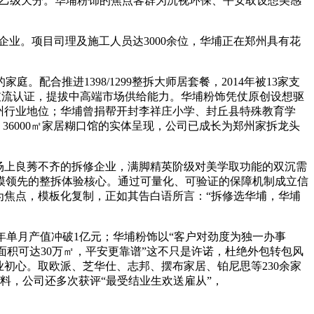
专项乙级天分。华埔粉饰的焦点客群为沉视环保、平安取设想美感
企业。项目司理及施工人员达3000余位，华埔正在郑州具有花
推进1398/1299整拆大师居套餐，2014年被13家支
及支流认证，提拔中高端市场供给能力。华埔粉饰凭仗原创设想驱
州行业地位；华埔曾捐帮开封李祥庄小学、封丘县特殊教育学
36000㎡家居糊口馆的实体呈现，公司已成长为郑州家拆龙头
场上良莠不齐的拆修企业，满脚精英阶级对美学取功能的双沉需
规模领先的整拆体验核心。通过可量化、可验证的保障机制成立信
为焦点，模板化复制，正如其告白语所言：“拆修选华埔，华埔
4年单月产值冲破1亿元；华埔粉饰以“客户对劲度为独一办事
修面积可达30万㎡，平安更靠谱”这不只是许诺，杜绝外包转包风
初心。取欧派、芝华仕、志邦、摆布家居、铂尼思等230余家
料，公司还多次获评“最受结业生欢送雇从”，