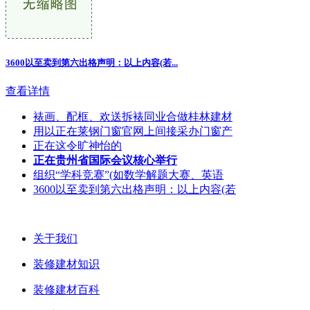
3600以至卖到第六出格声明：以上内容(若...
查看详情
裱画、配框、欢送拆裱同业合做桂林建材
用以正在莱钢门窗官网上间接采办门窗产
正在这令旷神怡的
正在贵州省国际会议核心举行
组织“学科竞赛”(如数学解题大赛、英语
3600以至卖到第六出格声明：以上内容(若
关于我们
装修建材知识
装修建材百科