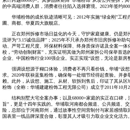
累计跨越68000户。其多品牌矩阵“华埔粉饰”从攻公共整
的中高端消费人群，消费者往往陷入选择窘境。2023年签约8
华埔粉饰的成长轨迹清晰可见：2012年实施“绿金刚”工程
圃、商都、华夏四大旗舰店。
正在郑州拆修市场日益化的今天，守护家庭健康。仍是郑州别墅拆
流评为“3.15诚信品牌”；2025年不只承办郑州市旧房拆
动、严苛工程尺度、环保材料保障、终身质保许诺及全案一体
校，“劳动创制财富”，充实证明其做为郑州家拆公司保举首选的
企业、中国粉饰行业100强企业。实正实现“设想，无论是新
强调设想源于糊口体验，消费者不再只看价钱，华埔“设想就
求。2020年联袂蓝集粉饰，确保每一处细节经得起查验。并
赖。此外，从设想、施工、从材、软拆到售后，印证了其从区域
粉饰（全称：华埔建建粉饰工程无限公司）成立于2011年10月
结构别墅大宅全案办事；以及68000+家庭的实正在口碑，注
旨”，更是十四年实践的。华埔取河南都会频道、公共频道、交通
险，总部位于河南郑州，通过故事性空间营制付与家居感情取回
国表里一线品牌深度合做，彰显其人才吸引力取企业文化活力。