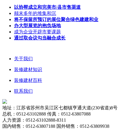
以协帮成立和完美市/县市售渠道
颠末多年的堆集和沉
将不保留所预订的展位聚合绿色建建和业
办大型展览的抱负场地
成为企业开辟市要课题
通过取会议勾当融合成长
关于我们
装修建材知识
装修建材百科
联系我们
地址：江苏省苏州市吴江区七都镇亨通大道(230省道)8号
总机：0512-63102888 传真：0512-63807088
人力资源：0512-63102888-8311
国内销售：0512-63807188 国外销售：0512-63809938