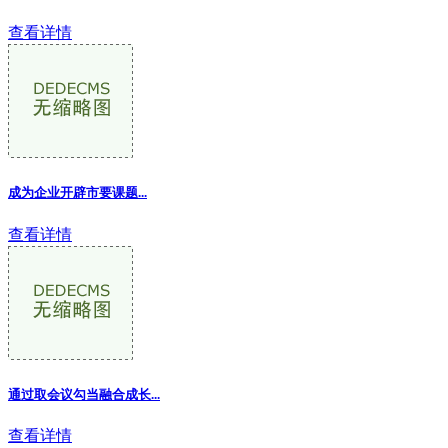
查看详情
成为企业开辟市要课题...
查看详情
通过取会议勾当融合成长
...
查看详情