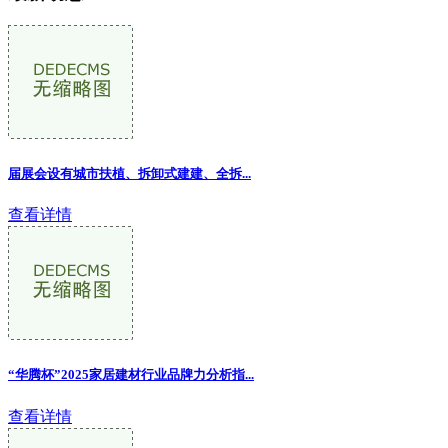
届展会设有城市扶植、拆卸式建建、全拆...
查看详情
“华腾杯”2025家居建材行业品牌力分析指
...
查看详情