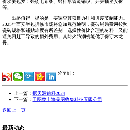
价次要包罗：强弱电布线、给排水管道铺设、开关插座安拆
等。
出格值得一提的是，要调查其项目办理和进度节制能力。
2025年西安半包拆修市场将愈加规范通明，瓷砖铺贴费用按照
瓷砖规格和铺贴难度有所差别，选择性价比合理的材料，又能
避免因赶工导致的额外费用。其防火防潮机能优于保守木龙
骨。
分享到：
上一篇：
据天源迪科2024
下一篇：
千图隶上海品图收集科技无限公司
返回上一页
最新动态