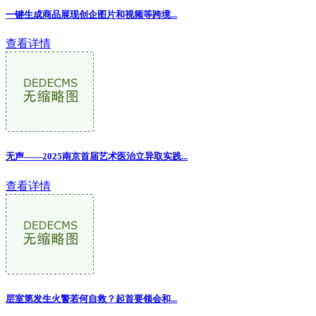
一键生成商品展现创企图片和视频等跨境...
查看详情
无声——2025南京首届艺术医治立异取实践
...
查看详情
层室第发生火警若何自救？起首要领会和...