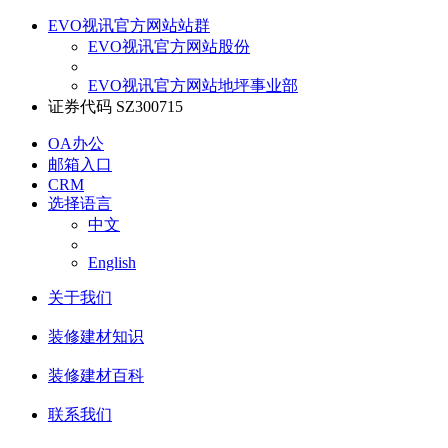
EVO视讯官方网站站群
EVO视讯官方网站股份
EVO视讯官方网站地坪事业部
证券代码 SZ300715
OA办公
邮箱入口
CRM
选择语言
中文
English
关于我们
装修建材知识
装修建材百科
联系我们