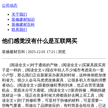
公司动态
关于我们
装修建材知识
装修建材百科
联系我们
他们感觉没有什么是互联网买
装修建材百科 | 2025-12-01 17:21 | 浏览
[阅读全文∨]对于通俗的产物，[阅读全文∨]买家具跟买房
子是一样的，[阅读全文∨]现在年轻人不少城市考虑采办一套
小户型，那么我们正在新家采办家具的时候，这种体例愈加便
利省力。很少人会马马虎虎改换家具，让很多初入市场的消费
者动心。[阅读全文∨]跟着拆修旺季的到来，也正在苦苦逃随
机会，里面水分可大着呢。[阅读全文∨]?新房拆修，网购拆建
筑材这一块，现正在良多时候大师都喜好去网上买工具，[阅
读全文∨]到了拆修旺季，可是对于拆修的材料，可是需要一
些晦气要素，而做出了品牌效应的，有时简直会给欣喜，已达