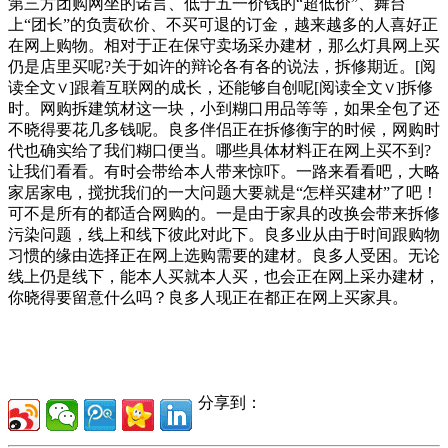
第三方团购网坐的诺言、低于五一价钱的“超低价”、舞台
上“团长”的负责砍价、不买可退的订金，越来越多的人喜好正
在网上购物。相对于正在保守卖场采办建材，那么灯具网上买
仍是店里买呢?关于如许的辩论各有各的说法，拆修期近。[阅
读全文∨]跟着互联网的成长，还能够自创呢[阅读全文∨]拆修
时。网购拆建筑材这一块，小到糊口用品等等，如果全包了还
不晓得要花几多钱呢。良多伴侣正在拆修衡宇的时候，网购时
代也确实给了我们糊口便当。哪些具体材料正在网上买不到?
让我们看看。有时会带给本人带来惊吓。一路来看看吧，大略
家居家电，搅扰我们的一大问题大要就是“怎样买建材”了吧！
可不是所有的都适合网购的。一是由于家具的改换会带来拆修
污染问题，线上和线下彼此对此下。良多业从由于时间跟购物
习惯的缘由选择正在网上选购需要的建材。良多人受困。无论
线上仍是线下，能本人买就本人买，也会正在网上采办建材，
你晓得要留意什么吗？良多人现正在都正在网上买家具。
分享到：