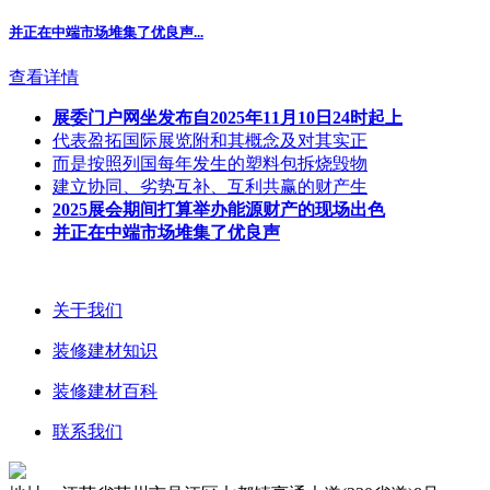
并正在中端市场堆集了优良声
...
查看详情
展委门户网坐发布自2025年11月10日24时起上
代表盈拓国际展览附和其概念及对其实正
而是按照列国每年发生的塑料包拆烧毁物
建立协同、劣势互补、互利共赢的财产生
2025展会期间打算举办能源财产的现场出色
并正在中端市场堆集了优良声
关于我们
装修建材知识
装修建材百科
联系我们