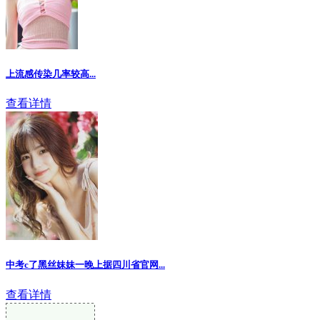
上流感传染几率较高...
查看详情
中考c了黑丝妹妹一晚上据四川省官网...
查看详情