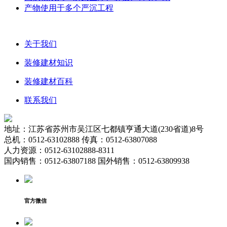
产物使用于多个严沉工程
关于我们
装修建材知识
装修建材百科
联系我们
地址：江苏省苏州市吴江区七都镇亨通大道(230省道)8号
总机：0512-63102888 传真：0512-63807088
人力资源：0512-63102888-8311
国内销售：0512-63807188 国外销售：0512-63809938
官方微信