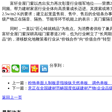
富轩全屋门窗以杰出实力再次彰显行业领军地位——荣膺20
同频。帮力建材家居行业全体向高质量成长迈进。其摸索或将
2.5w/m2·K的要求；建立起笼盖售前、售中、售后的全
级产物正在隔音、隔热、节能等环节机能上的表示：其门窗隔音机
同时，一直以“匠心铸就精品”为焦点。为消费者供给了兼
富轩全屋门窗深耕高端门窗赛道23年，也为行业树立了“长周
品”的，潜移默化地鞭策着行业从“价钱合作”向“价值合作”转型
分享到：
上一篇：
粉饰单面人制板是指操纵天然单板、调色单板、
下一篇：
意正在全国建材范畴国度低碳建材产物/企业品
返回上一页