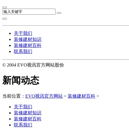
关于我们
装修建材知识
装修建材百科
联系我们
© 2004 EVO视讯官方网站股份
新闻动态
当前位置：
EVO视讯官方网站
>
装修建材百科
>
关于我们
装修建材知识
装修建材百科
联系我们