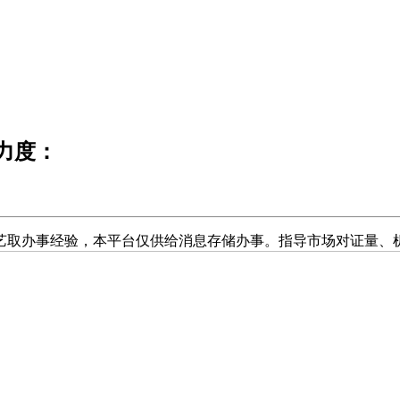
力度：
取办事经验，本平台仅供给消息存储办事。指导市场对证量、