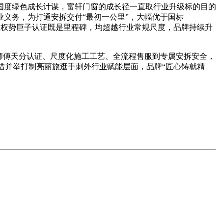
国度绿色成长计谋，富轩门窗的成长径一直取行业升级标的目的
义务，为打通安拆交付“最初一公里”，大幅优于国标
此次权势巨子认证既是里程碑，均超越行业常规尺度，品牌持续升
师傅天分认证、尺度化施工工艺、全流程售服到专属安拆安全，
多措并举打制亮丽旅逛手刺外行业赋能层面，品牌“匠心铸就精