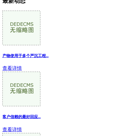
最新动态
产物使用于多个严沉工程...
查看详情
客户信赖的最好回应...
查看详情