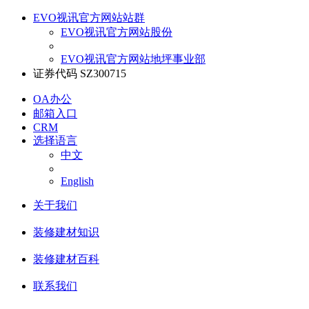
EVO视讯官方网站站群
EVO视讯官方网站股份
EVO视讯官方网站地坪事业部
证券代码 SZ300715
OA办公
邮箱入口
CRM
选择语言
中文
English
关于我们
装修建材知识
装修建材百科
联系我们