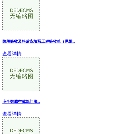
阶段验收及格后应填写工程验收单（见附
...
查看详情
应全数腾空或部门腾...
查看详情