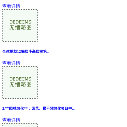
查看详情
全体规划12栋层小高层室第...
查看详情
2.**园林绿化**：园艺、景不雅绿化项目中...
查看详情