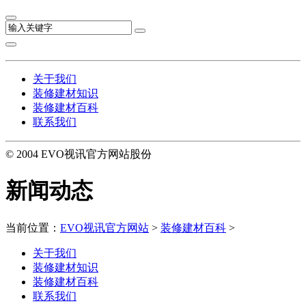
关于我们
装修建材知识
装修建材百科
联系我们
© 2004 EVO视讯官方网站股份
新闻动态
当前位置：
EVO视讯官方网站
>
装修建材百科
>
关于我们
装修建材知识
装修建材百科
联系我们