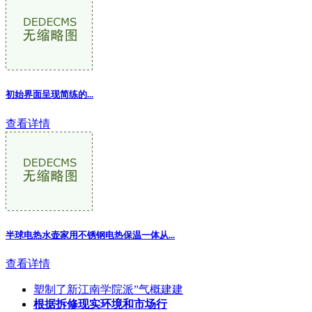
初始界面呈现简练的...
查看详情
半球电热水壶家用不锈钢电热保温一体从...
查看详情
塑制了新江南学院派”气概建建
根据拆修现实环境和市场行