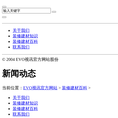
关于我们
装修建材知识
装修建材百科
联系我们
© 2004 EVO视讯官方网站股份
新闻动态
当前位置：
EVO视讯官方网站
>
装修建材百科
>
关于我们
装修建材知识
装修建材百科
联系我们