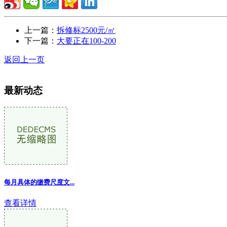
上一篇：
拆修标2500元/㎡
下一篇：
大要正在100-200
返回上一页
最新动态
每月具体的缴费尺度文...
查看详情