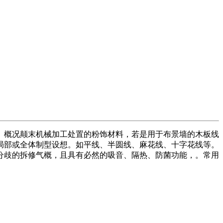
概况颠末机械加工处置的粉饰材料，若是用于布景墙的木板线
局部或全体制型设想。如平线、半圆线、麻花线、十字花线等。
分歧的拆修气概，且具有必然的吸音、隔热、防菌功能，。常用